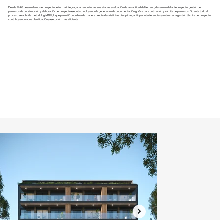
Desde MAG desarrollamos el proyecto de forma integral, abarcando todas sus etapas: evaluación de la viabilidad del terreno, desarrollo del anteproyecto, gestión de
permisos de construcción y elaboración del proyecto ejecutivo, incluyendo la generación de documentación gráfica para cotización y trámite de permisos. Durante todo el
proceso se aplicó la metodología BIM, lo que permitió coordinar de manera precisa las distintas disciplinas, anticipar interferencias y optimizar la gestión técnica del proyecto,
contribuyendo a una planificación y ejecución más eficiente.