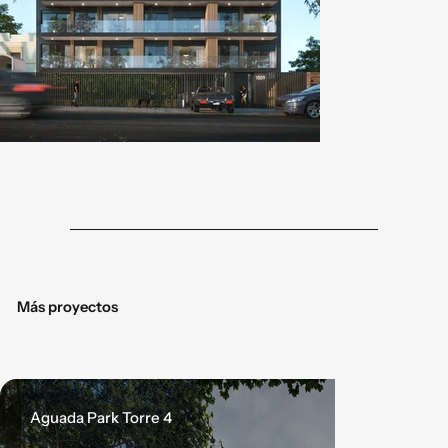
urban_XI_fachada.jpg
urban_XI_
R02.jpg
Botón
Botó
Más proyectos
Aguada Park Torre 4