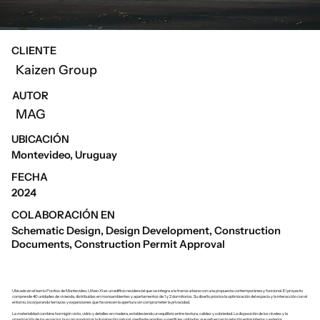
CLIENTE
Kaizen Group
AUTOR
MAG
UBICACIÓN
Montevideo, Uruguay
FECHA
2024
COLABORACIÓN EN
Schematic Design, Design Development, Construction
Documents, Construction Permit Approval
Ubicado en el barrio Pocitos de Montevideo, Urban XI es un edificio residencial que se integra a la trama urbana con una propuesta contemporánea y funcional. El proyecto
comprende 40 unidades de vivienda, distribuidas en monoambientes y apartamentos de 1 y 2 dormitorios. Su diseño prioriza la optimización del espacio y la interacción con el
entorno, incorporando terrazas y expansiones que favorecen la apertura sin comprometer la privacidad.
La materialidad combina hormigón visto, vidrio y detalles en madera, estableciendo un equilibrio entre textura, calidez y sobriedad. La disposición de los niveles y la
organización de los espacios buscan maximizar la iluminación natural, mediante amplias superficies vidriadas que refuerzan la relación entre interior y exterior.